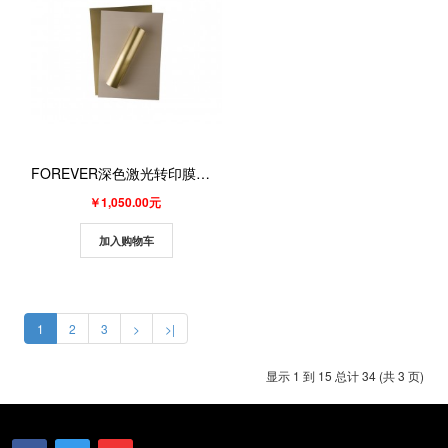
FOREVER深色激光转印膜（A3，金色，无痕）（100张/盒）
￥1,050.00元
加入购物车
1
2
3
>
>|
显示 1 到 15 总计 34 (共 3 页)