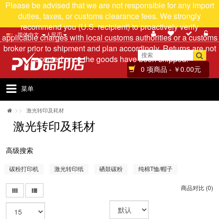
Please be advised that we are not responsible for any import
duties, taxes, or customs clearance fees. We strongly
recommend you (U.S. recipient) to proactively verify
简体中文
人民币
applicable charges with local customs authorities or a customs
broker prior to shipment and plan accordingly. Returns are not
accepted once the goods have been shipped.
0 项商品 - ￥0.00元
菜单
>>
激光转印及耗材
激光转印及耗材
高级搜索
碳粉打印机
激光转印纸
硒鼓碳粉
纯棉T恤/帽子
商品对比 (0)